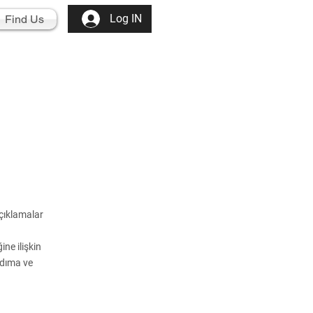
Log IN
Find Us
açıklamalar
ne ilişkin
rdıma ve