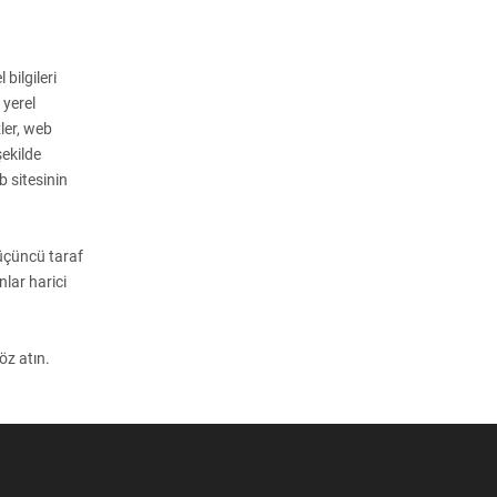
bilgileri
 yerel
zler, web
şekilde
b sitesinin
 üçüncü taraf
unlar harici
öz atın.