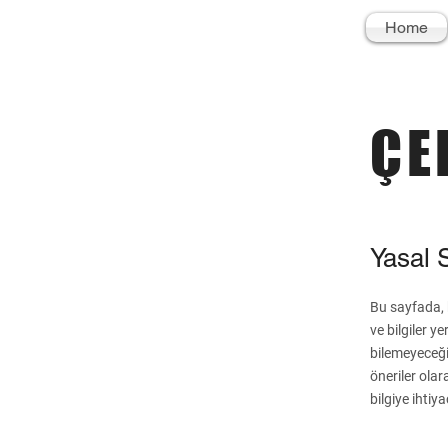
Home
ÇE
Yasal 
Bu sayfada, k
ve bilgiler y
bilemeyeceği
öneriler ola
bilgiye ihtiy