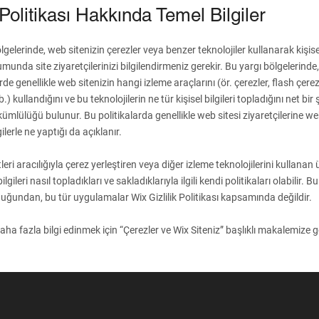
Politikası Hakkında Temel Bilgiler
lgelerinde, web sitenizin çerezler veya benzer teknolojiler kullanarak kişisel 
munda site ziyaretçilerinizi bilgilendirmeniz gerekir. Bu yargı bölgelerinde,
e genellikle web sitenizin hangi izleme araçlarını (ör. çerezler, flash çere
vb.) kullandığını ve bu teknolojilerin ne tür kişisel bilgileri topladığını net bir 
mlülüğü bulunur. Bu politikalarda genellikle web sitesi ziyaretçilerine we
ilerle ne yaptığı da açıklanır.
leri aracılığıyla çerez yerleştiren veya diğer izleme teknolojilerini kullanan
ilgileri nasıl topladıkları ve sakladıklarıyla ilgili kendi politikaları olabilir. B
duğundan, bu tür uygulamalar Wix Gizlilik Politikası kapsamında değildir.
ha fazla bilgi edinmek için “
Çerezler ve Wix Siteniz
” başlıklı makalemize g