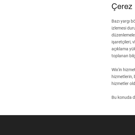
Çerez 
Bazı yargı bö
izlemesi duru
düzenlemelerd
işaretçileri, 
açıklama yükü
toplanan bilg
Wix'in hizmet
hizmetlerin, b
hizmetler ol
Bu konuda da